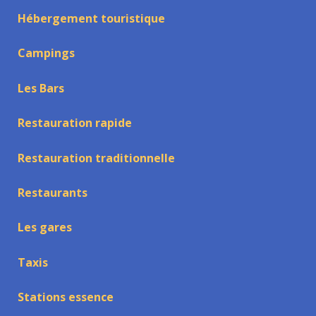
Hébergement touristique
Campings
Les Bars
Restauration rapide
Restauration traditionnelle
Restaurants
Les gares
Taxis
Stations essence