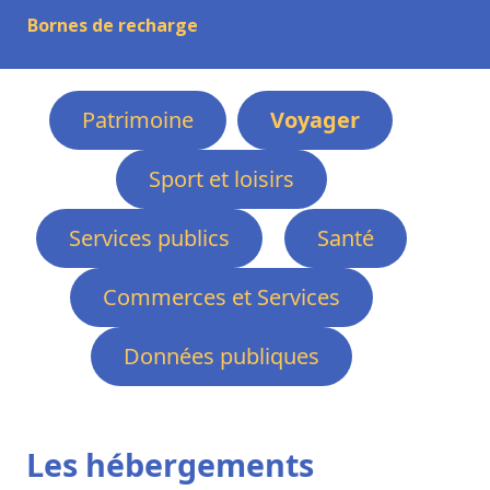
Bornes de recharge
Patrimoine
Voyager
Sport et loisirs
Services publics
Santé
Commerces et Services
Données publiques
Les hébergements